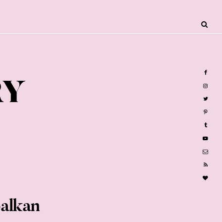
RY
alkan