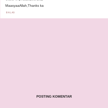
MaasyaaAllah,Thanks ka
BALAS
POSTING KOMENTAR